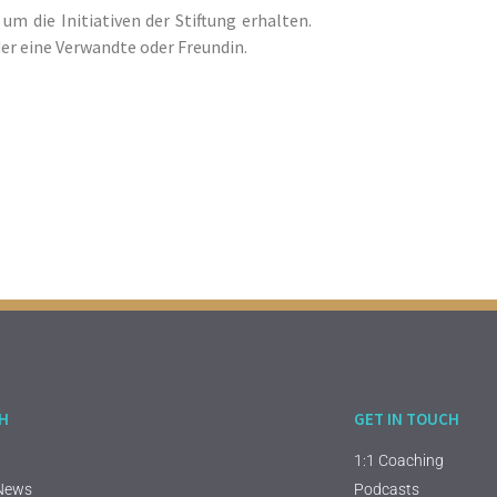
m die Initiativen der Stiftung erhalten.
der eine Verwandte oder Freundin.
CH
GET IN TOUCH
1:1 Coaching
 News
Podcasts