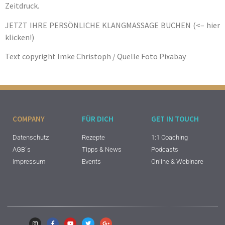
Zeitdruck.
JETZT IHRE PERSÖNLICHE KLANGMASSAGE BUCHEN (<– hier
klicken!)
Text copyright Imke Christoph / Quelle Foto Pixabay
COMPANY
FÜR DICH
GET IN TOUCH
Datenschutz
Rezepte
1:1 Coaching
AGB´s
Tipps & News
Podcasts
Impressum
Events
Online & Webinare