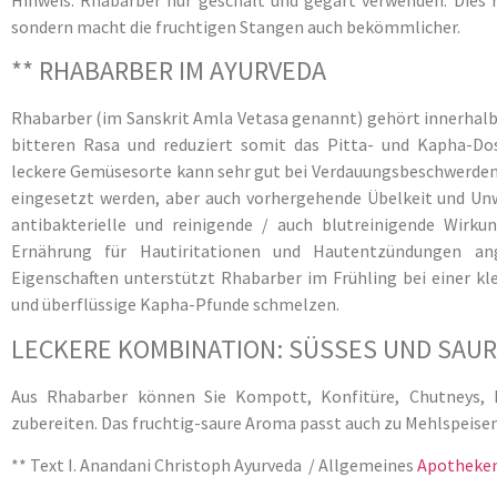
sondern macht die fruchtigen Stangen auch bekömmlicher.
** RHABARBER IM AYURVEDA
Rhabarber (im Sanskrit Amla Vetasa genannt) gehört innerhal
bitteren Rasa und reduziert somit das Pitta- und Kapha-Do
leckere Gemüsesorte kann sehr gut bei Verdauungsbeschwerden,
eingesetzt werden, aber auch vorhergehende Übelkeit und Unw
antibakterielle und reinigende / auch blutreinigende Wirku
Ernährung für Hautiritationen und Hautentzündungen ang
Eigenschaften unterstützt Rhabarber im Frühling bei einer kle
und überflüssige Kapha-Pfunde schmelzen.
LECKERE KOMBINATION: SÜSSES UND SAU
Aus Rhabarber können Sie Kompott, Konfitüre, Chutneys, 
zubereiten. Das fruchtig-saure Aroma passt auch zu Mehlspeisen
** Text I. Anandani Christoph Ayurveda / Allgemeines
Apotheke