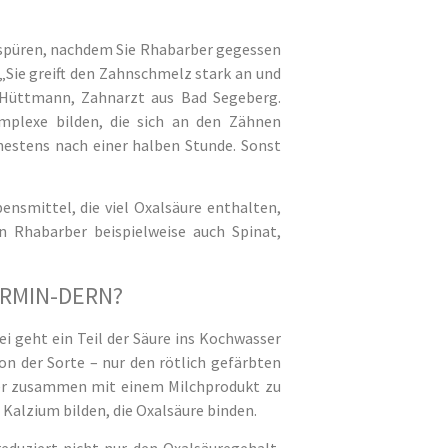
rspüren, nachdem Sie Rhabarber gegessen
 „Sie greift den Zahnschmelz stark an und
m Hüttmann, Zahnarzt aus Bad Segeberg.
plexe bilden, die sich an den Zähnen
ühestens nach einer halben Stunde. Sonst
ensmittel, die viel Oxalsäure enthalten,
n Rhabarber beispielweise auch Spinat,
ERMIN-DERN?
ei geht ein Teil der Säure ins Kochwasser
von der Sorte – nur den rötlich gefärbten
ber zusammen mit einem Milchprodukt zu
alzium bilden, die Oxalsäure binden.
eduziert nicht nur den Oxalsäuregehalt,