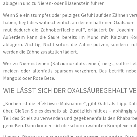
ablagern und zu Nieren- oder Blasenstein führen.
Wenn Sie ein stumpfes oder pelziges Gefühl auf den Zähnen ve
haben, liegt dies wahrscheinlich an der enthaltenen Oxalsäure.
raut dadurch die Zahnoberfläche auf“, erläutert Dr. Joachi
Außerdem kann die Säure bereits im Mund mit Kalzium Kom
ablagern. Wichtig: Nicht sofort die Zähne putzen, sondern fr
werden die Zähne zusätzlich lädiert.
Wer zu Nierensteinen (Kalziumoxalatsteinen) neigt, sollte Leb
meiden oder allenfalls sparsam verzehren. Das betrifft nebe
Mangold oder Rote Bete.
WIE LÄSST SICH DER OXALSÄUREGEHALT V
„Kochen ist die effektivste Maßnahme“, gibt Gahl als Tipp. Dab
über. Gießen Sie es deshalb ab. Zusätzlich hilft es – abhängig 
Teil des Stiels zu verwenden und gegebenenfalls den Rhabar
genießen. Dann können sich die schon erwähnten Komplexe mit K
Hinweis: Rhabarber nur geschält und gegart verwenden. Dies r