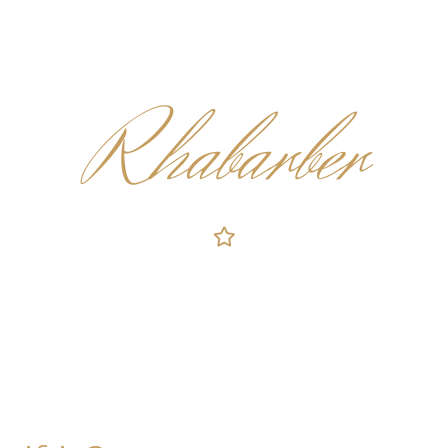
Rhabarber
esund oder gifti