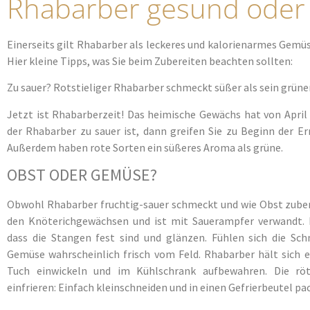
Rhabarber gesund oder g
Einerseits gilt Rhabarber als leckeres und kalorienarmes Gemüse
Hier kleine Tipps, was Sie beim Zubereiten beachten sollten:
Zu sauer? Rotstieliger Rhabarber schmeckt süßer als sein grün
Jetzt ist Rhabarberzeit! Das heimische Gewächs hat von April b
der Rhabarber zu sauer ist, dann greifen Sie zu Beginn der Er
Außerdem haben rote Sorten ein süßeres Aroma als grüne.
OBST ODER GEMÜSE?
Obwohl Rhabarber fruchtig-sauer schmeckt und wie Obst zuberei
den Knöterichgewächsen und ist mit Sauerampfer verwandt. 
dass die Stangen fest sind und glänzen. Fühlen sich die Sc
Gemüse wahrscheinlich frisch vom Feld. Rhabarber hält sich e
Tuch einwickeln und im Kühlschrank aufbewahren. Die röt
einfrieren: Einfach kleinschneiden und in einen Gefrierbeutel pa