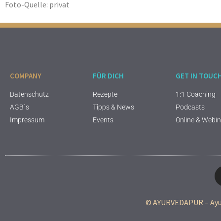
Foto-Quelle: privat
COMPANY
FÜR DICH
GET IN TOUC
Datenschutz
Rezepte
1:1 Coaching
AGB´s
Tipps & News
Podcasts
Impressum
Events
Online & Webi
© AYURVEDAPUR – Ayur