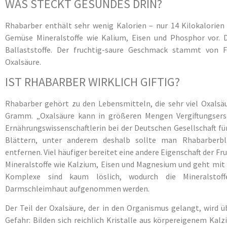
WAS STECKT GESUNDES DRIN?
Rhabarber enthält sehr wenig Kalorien – nur 14 Kilokalori
Gemüse Mineralstoffe wie Kalium, Eisen und Phosphor vor. 
Ballaststoffe. Der fruchtig-saure Geschmack stammt von F
Oxalsäure.
IST RHABARBER WIRKLICH GIFTIG?
Rhabarber gehört zu den Lebensmitteln, die sehr viel Oxalsä
Gramm. „Oxalsäure kann in größeren Mengen Vergiftungsersc
Ernährungswissenschaftlerin bei der Deutschen Gesellschaft für
Blättern, unter anderem deshalb sollte man Rhabarberbl
entfernen. Viel häufiger bereitet eine andere Eigenschaft der F
Mineralstoffe wie Kalzium, Eisen und Magnesium und geht mit 
Komplexe sind kaum löslich, wodurch die Mineralstof
Darmschleimhaut aufgenommen werden.
Der Teil der Oxalsäure, der in den Organismus gelangt, wird ü
Gefahr: Bilden sich reichlich Kristalle aus körpereigenem Kal