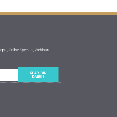
epte, Online-Specials, Webinare
KLAR, BIN
DABEI !