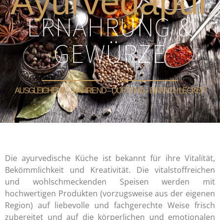
Ayurvedapur
ERNÄHRUNG &
GEWÜRZE
AUSGLEICHEND – NÄHREND – DUFTEND – EINFACH LECKER
Die ayurvedische Küche ist bekannt für ihre Vitalität,
Bekömmlichkeit und Kreativität. Die vitalstoffreichen
und wohlschmeckenden Speisen werden mit
hochwertigen Produkten (vorzugsweise aus der eigenen
Region) auf liebevolle und fachgerechte Weise frisch
zubereitet und auf die körperlichen und emotionalen