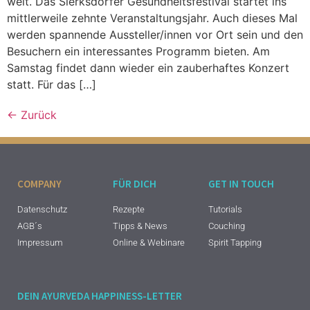
weit. Das Sierksdorfer Gesundheitsfestival startet ins
mittlerweile zehnte Veranstaltungsjahr. Auch dieses Mal
werden spannende Aussteller/innen vor Ort sein und den
Besuchern ein interessantes Programm bieten. Am
Samstag findet dann wieder ein zauberhaftes Konzert
statt. Für das […]
←
Zurück
COMPANY
FÜR DICH
GET IN TOUCH
Datenschutz
Rezepte
Tutorials
AGB´s
Tipps & News
Couching
Impressum
Online & Webinare
Spirit Tapping
DEIN AYURVEDA HAPPINESS-LETTER