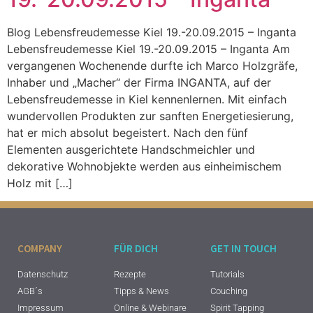
Blog Lebensfreudemesse Kiel 19.-20.09.2015 – Inganta
Lebensfreudemesse Kiel 19.-20.09.2015 – Inganta Am
vergangenen Wochenende durfte ich Marco Holzgräfe,
Inhaber und „Macher“ der Firma INGANTA, auf der
Lebensfreudemesse in Kiel kennenlernen. Mit einfach
wundervollen Produkten zur sanften Energetiesierung,
hat er mich absolut begeistert. Nach den fünf
Elementen ausgerichtete Handschmeichler und
dekorative Wohnobjekte werden aus einheimischem
Holz mit […]
COMPANY
FÜR DICH
GET IN TOUCH
Datenschutz
Rezepte
Tutorials
AGB´s
Tipps & News
Couching
Impressum
Online & Webinare
Spirit Tapping